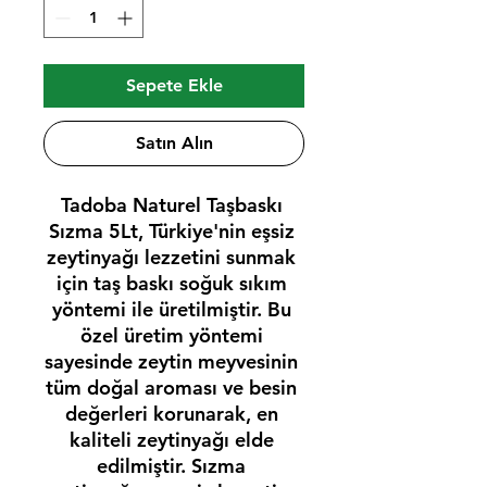
Sepete Ekle
Satın Alın
Tadoba Naturel Taşbaskı 
Sızma 5Lt, Türkiye'nin eşsiz 
zeytinyağı lezzetini sunmak 
için taş baskı soğuk sıkım 
yöntemi ile üretilmiştir. Bu 
özel üretim yöntemi 
sayesinde zeytin meyvesinin 
tüm doğal aroması ve besin 
değerleri korunarak, en 
kaliteli zeytinyağı elde 
edilmiştir. Sızma 