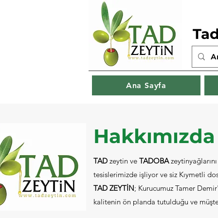
Tad
Ana Sayfa
Hakkımızda
TAD
zeytin ve
TADOBA
zeytinyağların
tesislerimizde işliyor ve siz Kıymetli do
TAD ZEYTİN
; Kurucumuz Tamer Demir'i
kalitenin ön planda tutulduğu ve müşteri