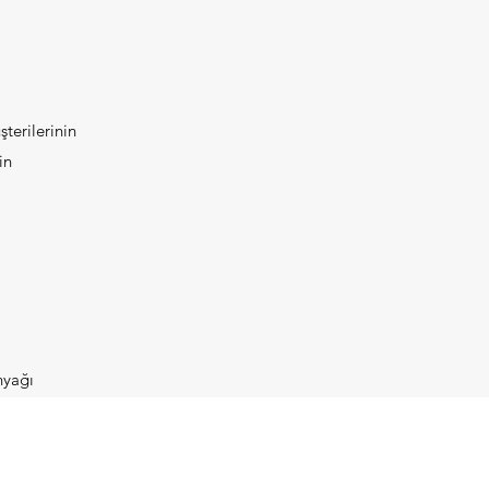
şterilerinin
in
nyağı