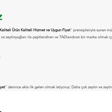
z
Kaliteli Ürün Kaliteli Hizmet ve Uygun Fiyat
'' prensipleriyle sunan mü
 ve zeytinyağları ile çeşitlendiren ve TADlandıran bir marka olmak iç
z
iyat
'' denince akla ilk gelen olmak istiyoruz. Daha çok zeytin ve zeyti
.