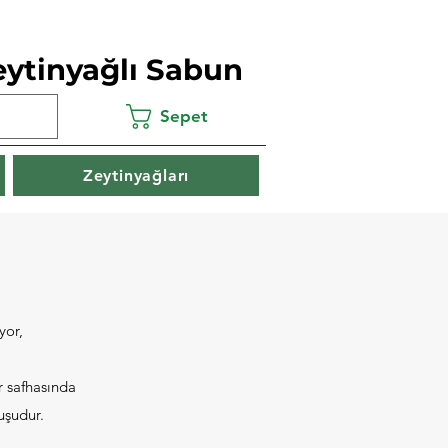
eytinyağlı Sabun
Sepet
Zeytinyağları
yor,
r safhasında
uşudur.